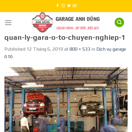
Skip
to
content
quan-ly-gara-o-to-chuyen-nghiep-1
Published
12 Tháng 6, 2019
at
800 × 533
in
Dịch vụ garage
ô tô