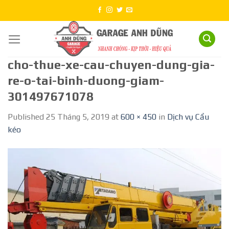
Skip
to
content
cho-thue-xe-cau-chuyen-dung-gia-
re-o-tai-binh-duong-giam-
301497671078
Published
25 Tháng 5, 2019
at
600 × 450
in
Dịch vụ Cẩu
kéo